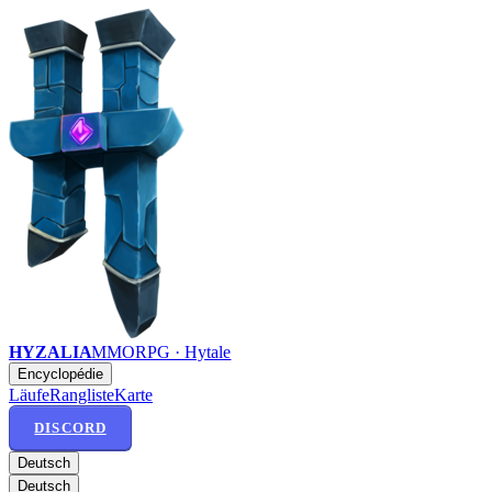
HYZALIA
MMORPG · Hytale
Encyclopédie
Läufe
Rangliste
Karte
DISCORD
Deutsch
Deutsch