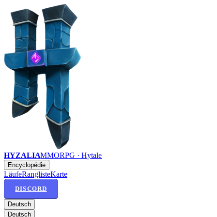
HYZALIA
MMORPG · Hytale
Encyclopédie
Läufe
Rangliste
Karte
DISCORD
Deutsch
Deutsch