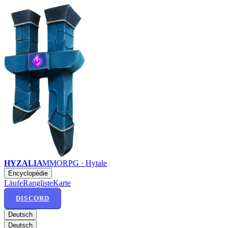
HYZALIA
MMORPG · Hytale
Encyclopédie
Läufe
Rangliste
Karte
DISCORD
Deutsch
Deutsch