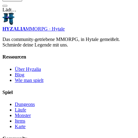
Lädt…
HYZALIA
MMORPG · Hytale
Das community-getriebene MMORPG, in Hytale gemeißelt.
Schmiede deine Legende mit uns.
Ressourcen
Über Hyzalia
Blog
Wie man spielt
Spiel
Dungeons
Läufe
Monster
Items
Karte