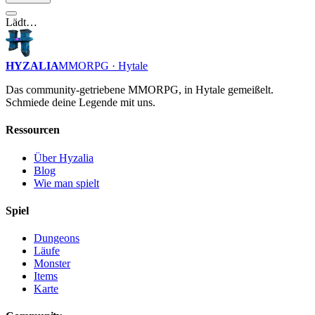
Lädt…
HYZALIA
MMORPG · Hytale
Das community-getriebene MMORPG, in Hytale gemeißelt.
Schmiede deine Legende mit uns.
Ressourcen
Über Hyzalia
Blog
Wie man spielt
Spiel
Dungeons
Läufe
Monster
Items
Karte