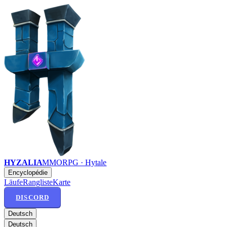
HYZALIA
MMORPG · Hytale
Encyclopédie
Läufe
Rangliste
Karte
DISCORD
Deutsch
Deutsch