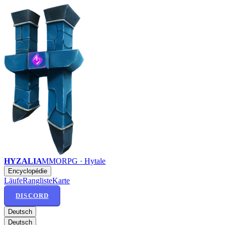
HYZALIA
MMORPG · Hytale
Encyclopédie
Läufe
Rangliste
Karte
DISCORD
Deutsch
Deutsch