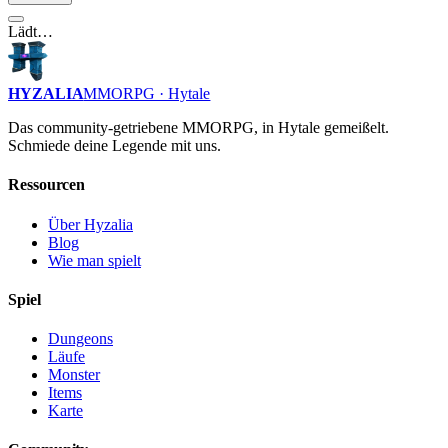
Lädt…
HYZALIA
MMORPG · Hytale
Das community-getriebene MMORPG, in Hytale gemeißelt.
Schmiede deine Legende mit uns.
Ressourcen
Über Hyzalia
Blog
Wie man spielt
Spiel
Dungeons
Läufe
Monster
Items
Karte