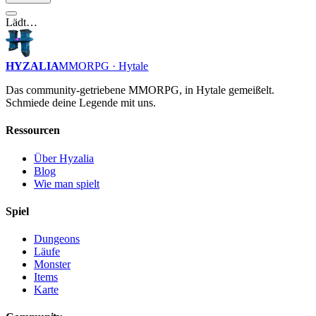
Lädt…
HYZALIA
MMORPG · Hytale
Das community-getriebene MMORPG, in Hytale gemeißelt.
Schmiede deine Legende mit uns.
Ressourcen
Über Hyzalia
Blog
Wie man spielt
Spiel
Dungeons
Läufe
Monster
Items
Karte