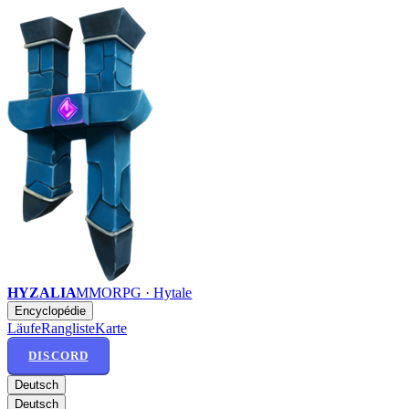
HYZALIA
MMORPG · Hytale
Encyclopédie
Läufe
Rangliste
Karte
DISCORD
Deutsch
Deutsch