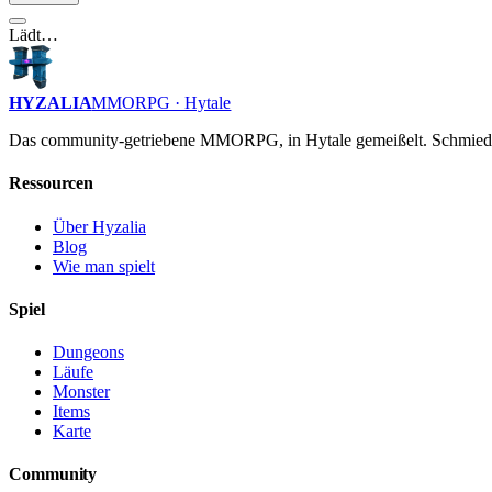
Lädt…
HYZALIA
MMORPG · Hytale
Das community-getriebene MMORPG, in Hytale gemeißelt. Schmiede
Ressourcen
Über Hyzalia
Blog
Wie man spielt
Spiel
Dungeons
Läufe
Monster
Items
Karte
Community