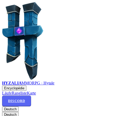
HYZALIA
MMORPG · Hytale
Encyclopédie
Läufe
Rangliste
Karte
DISCORD
Deutsch
Deutsch