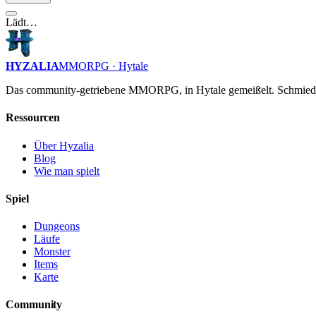
Lädt…
HYZALIA
MMORPG · Hytale
Das community-getriebene MMORPG, in Hytale gemeißelt. Schmiede
Ressourcen
Über Hyzalia
Blog
Wie man spielt
Spiel
Dungeons
Läufe
Monster
Items
Karte
Community