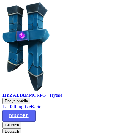
HYZALIA
MMORPG · Hytale
Encyclopédie
Läufe
Rangliste
Karte
DISCORD
Deutsch
Deutsch