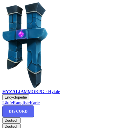
HYZALIA
MMORPG · Hytale
Encyclopédie
Läufe
Rangliste
Karte
DISCORD
Deutsch
Deutsch