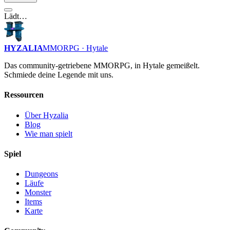
Lädt…
HYZALIA
MMORPG · Hytale
Das community-getriebene MMORPG, in Hytale gemeißelt.
Schmiede deine Legende mit uns.
Ressourcen
Über Hyzalia
Blog
Wie man spielt
Spiel
Dungeons
Läufe
Monster
Items
Karte