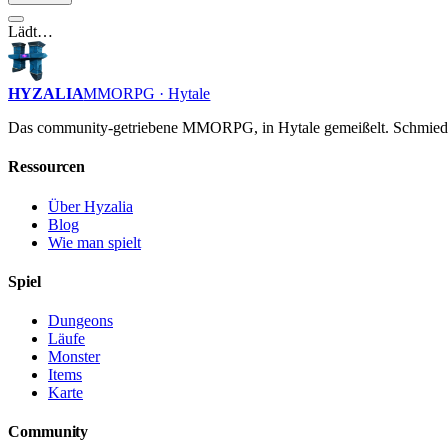
Lädt…
HYZALIA
MMORPG · Hytale
Das community-getriebene MMORPG, in Hytale gemeißelt. Schmiede
Ressourcen
Über Hyzalia
Blog
Wie man spielt
Spiel
Dungeons
Läufe
Monster
Items
Karte
Community