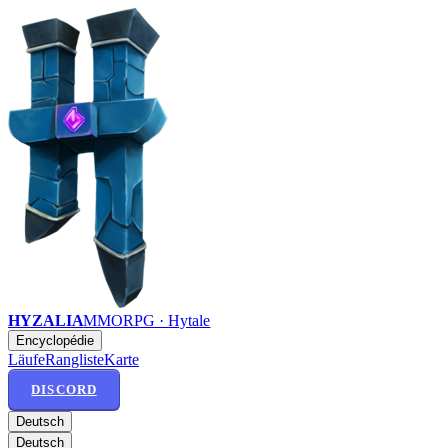
HYZALIA
MMORPG · Hytale
Encyclopédie
Läufe
Rangliste
Karte
DISCORD
Deutsch
Deutsch