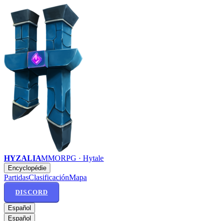
HYZALIA
MMORPG · Hytale
Encyclopédie
Partidas
Clasificación
Mapa
DISCORD
Español
Español