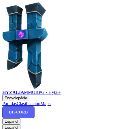
HYZALIA
MMORPG · Hytale
Encyclopédie
Partidas
Clasificación
Mapa
DISCORD
Español
Español