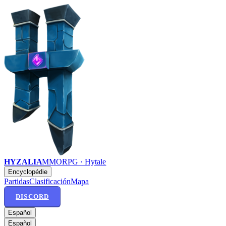
HYZALIA
MMORPG · Hytale
Encyclopédie
Partidas
Clasificación
Mapa
DISCORD
Español
Español