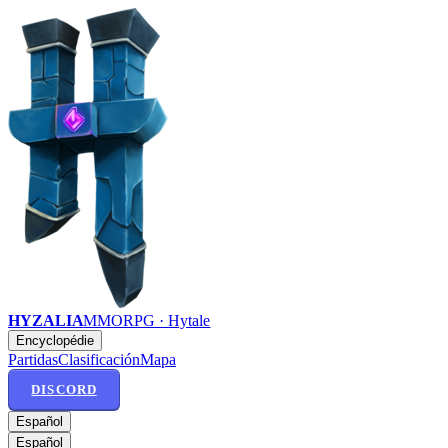
HYZALIA
MMORPG · Hytale
Encyclopédie
Partidas
Clasificación
Mapa
DISCORD
Español
Español