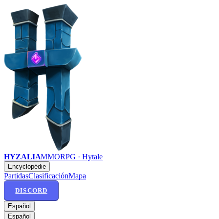
HYZALIA
MMORPG · Hytale
Encyclopédie
Partidas
Clasificación
Mapa
DISCORD
Español
Español