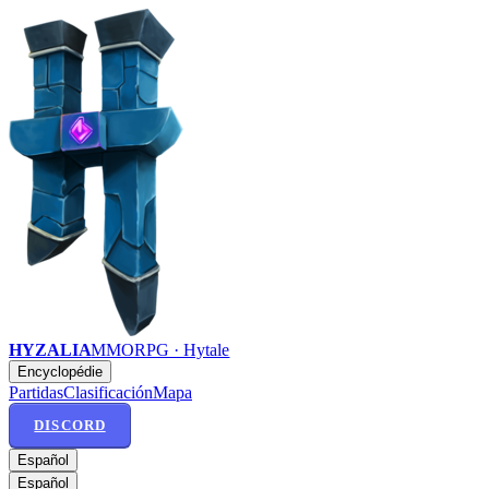
HYZALIA
MMORPG · Hytale
Encyclopédie
Partidas
Clasificación
Mapa
DISCORD
Español
Español