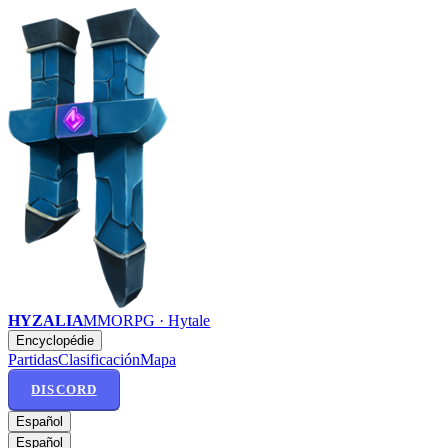
HYZALIA
MMORPG · Hytale
Encyclopédie
Partidas
Clasificación
Mapa
DISCORD
Español
Español