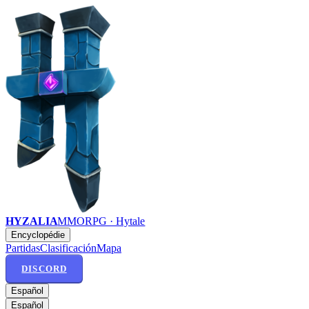
HYZALIA
MMORPG · Hytale
Encyclopédie
Partidas
Clasificación
Mapa
DISCORD
Español
Español