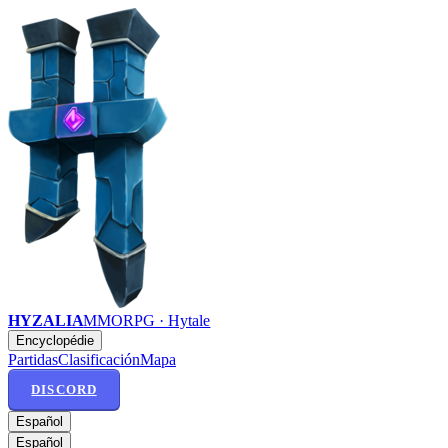
HYZALIA
MMORPG · Hytale
Encyclopédie
Partidas
Clasificación
Mapa
DISCORD
Español
Español