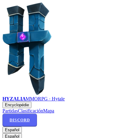
HYZALIA
MMORPG · Hytale
Encyclopédie
Partidas
Clasificación
Mapa
DISCORD
Español
Español