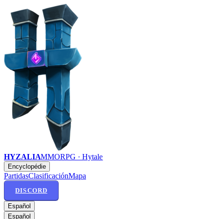
HYZALIA
MMORPG · Hytale
Encyclopédie
Partidas
Clasificación
Mapa
DISCORD
Español
Español