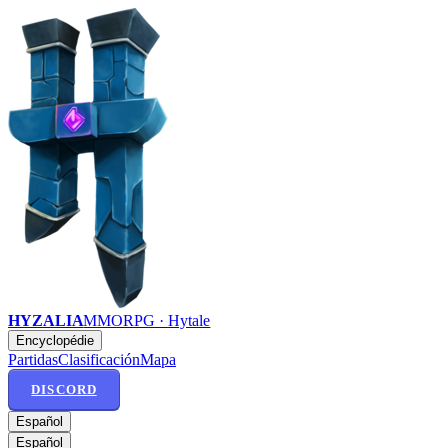
HYZALIA
MMORPG · Hytale
Encyclopédie
Partidas
Clasificación
Mapa
DISCORD
Español
Español