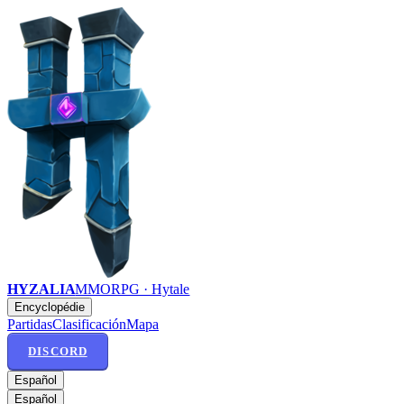
HYZALIA
MMORPG · Hytale
Encyclopédie
Partidas
Clasificación
Mapa
DISCORD
Español
Español