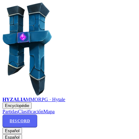
HYZALIA
MMORPG · Hytale
Encyclopédie
Partidas
Clasificación
Mapa
DISCORD
Español
Español