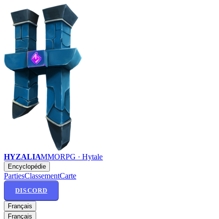
HYZALIA
MMORPG · Hytale
Encyclopédie
Parties
Classement
Carte
DISCORD
Français
Français