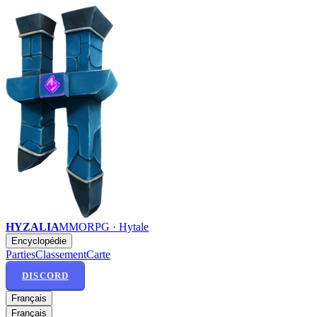
HYZALIA
MMORPG · Hytale
Encyclopédie
Parties
Classement
Carte
DISCORD
Français
Français