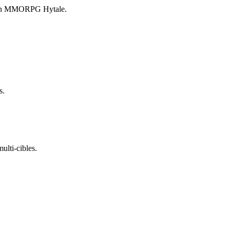
onjon MMORPG Hytale.
s.
ulti-cibles.