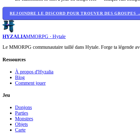
REJOINDRE LE DISCORD POUR TROUVER DES GROUPES 
HYZALIA
MMORPG · Hytale
Le MMORPG communautaire taillé dans Hytale. Forge ta légende av
Ressources
À propos d'Hyzalia
Blog
Comment jouer
Jeu
Donjons
Parties
Monstres
Objets
Carte