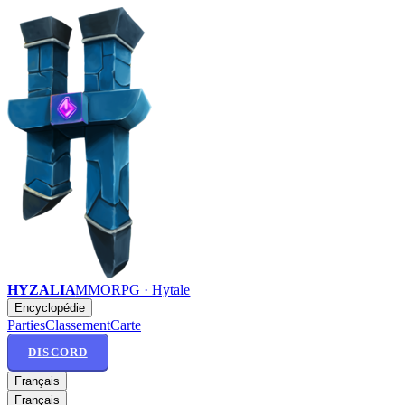
HYZALIA
MMORPG · Hytale
Encyclopédie
Parties
Classement
Carte
DISCORD
Français
Français