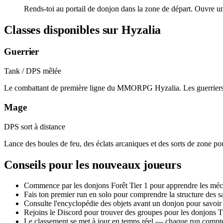
Rends-toi au portail de donjon dans la zone de départ. Ouvre
Classes disponibles sur Hyzalia
Guerrier
Tank / DPS mêlée
Le combattant de première ligne du MMORPG Hyzalia. Les guerriers utilis
Mage
DPS sort à distance
Lance des boules de feu, des éclats arcaniques et des sorts de zone pou
Conseils pour les nouveaux joueurs
Commence par les donjons Forêt Tier 1 pour apprendre les mécan
Fais ton premier run en solo pour comprendre la structure des sal
Consulte l'encyclopédie des objets avant un donjon pour savoir 
Rejoins le Discord pour trouver des groupes pour les donjons Ti
Le classement se met à jour en temps réel — chaque run compt