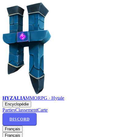
HYZALIA
MMORPG · Hytale
Encyclopédie
Parties
Classement
Carte
DISCORD
Français
Français