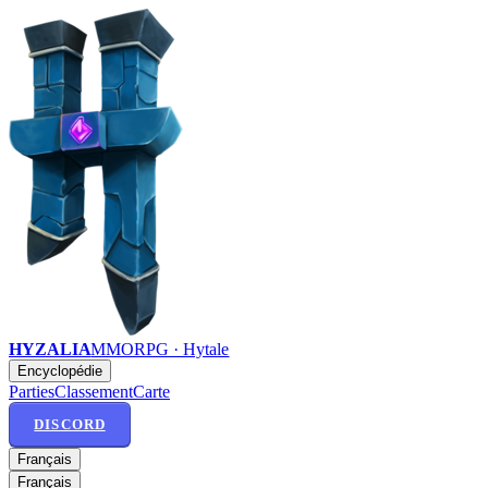
HYZALIA
MMORPG · Hytale
Encyclopédie
Parties
Classement
Carte
DISCORD
Français
Français