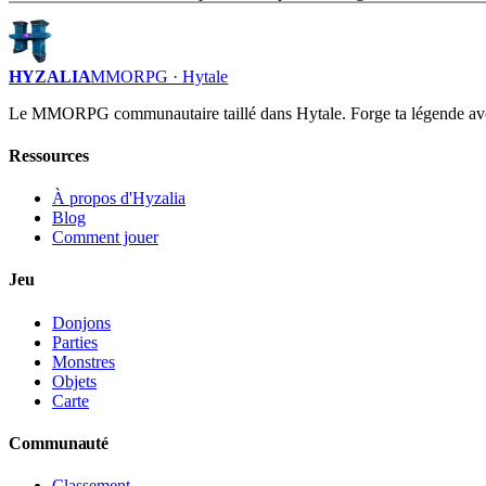
HYZALIA
MMORPG · Hytale
Le MMORPG communautaire taillé dans Hytale. Forge ta légende av
Ressources
À propos d'Hyzalia
Blog
Comment jouer
Jeu
Donjons
Parties
Monstres
Objets
Carte
Communauté
Classement