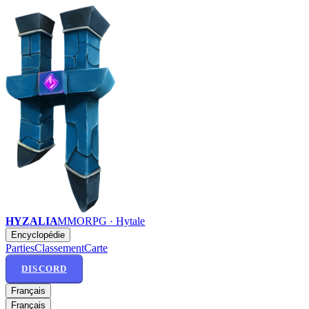
HYZALIA
MMORPG · Hytale
Encyclopédie
Parties
Classement
Carte
DISCORD
Français
Français