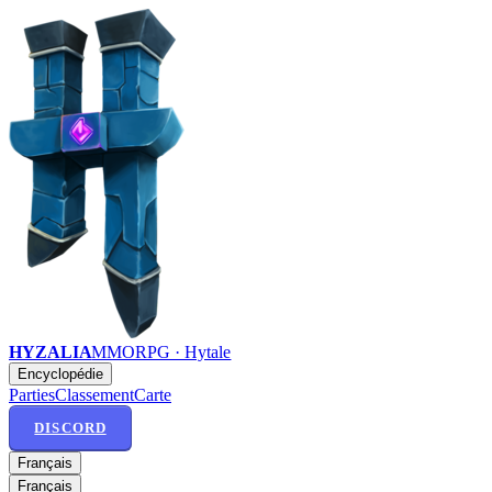
HYZALIA
MMORPG · Hytale
Encyclopédie
Parties
Classement
Carte
DISCORD
Français
Français