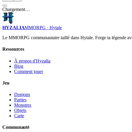
Chargement…
HYZALIA
MMORPG · Hytale
Le MMORPG communautaire taillé dans Hytale. Forge ta légende av
Ressources
À propos d'Hyzalia
Blog
Comment jouer
Jeu
Donjons
Parties
Monstres
Objets
Carte
Communauté