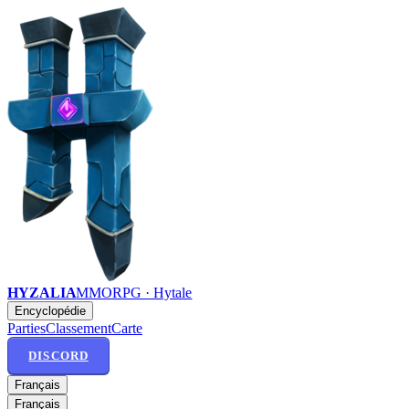
HYZALIA
MMORPG · Hytale
Encyclopédie
Parties
Classement
Carte
DISCORD
Français
Français