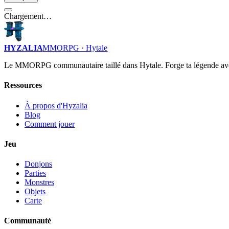
Chargement…
HYZALIA
MMORPG · Hytale
Le MMORPG communautaire taillé dans Hytale. Forge ta légende av
Ressources
À propos d'Hyzalia
Blog
Comment jouer
Jeu
Donjons
Parties
Monstres
Objets
Carte
Communauté