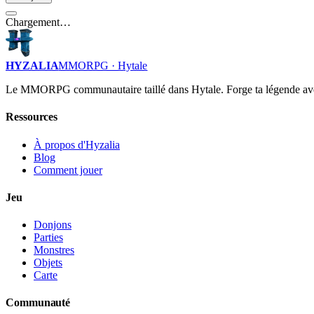
Chargement…
HYZALIA
MMORPG · Hytale
Le MMORPG communautaire taillé dans Hytale. Forge ta légende av
Ressources
À propos d'Hyzalia
Blog
Comment jouer
Jeu
Donjons
Parties
Monstres
Objets
Carte
Communauté