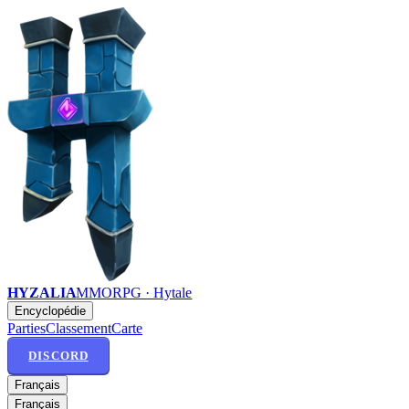
HYZALIA
MMORPG · Hytale
Encyclopédie
Parties
Classement
Carte
DISCORD
Français
Français