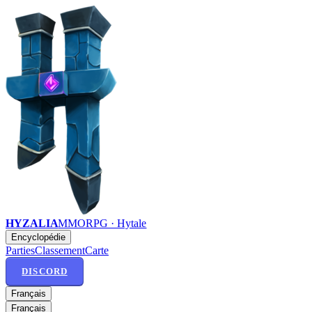
HYZALIA
MMORPG · Hytale
Encyclopédie
Parties
Classement
Carte
DISCORD
Français
Français