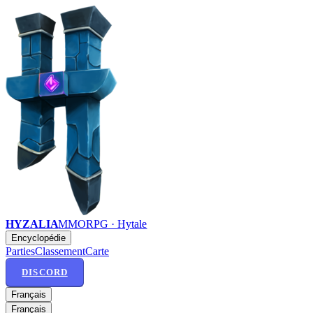
HYZALIA
MMORPG · Hytale
Encyclopédie
Parties
Classement
Carte
DISCORD
Français
Français