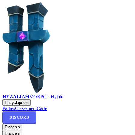
HYZALIA
MMORPG · Hytale
Encyclopédie
Parties
Classement
Carte
DISCORD
Français
Français