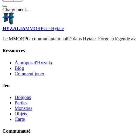
Chargement…
HYZALIA
MMORPG · Hytale
Le MMORPG communautaire taillé dans Hytale. Forge ta légende av
Ressources
À propos d'Hyzalia
Blog
Comment jouer
Jeu
Donjons
Parties
Monstres
Objets
Carte
Communauté