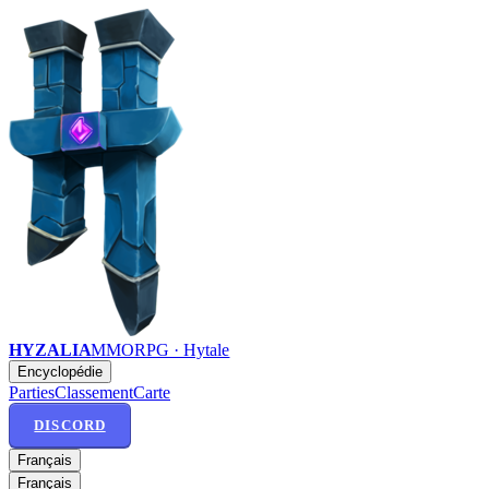
HYZALIA
MMORPG · Hytale
Encyclopédie
Parties
Classement
Carte
DISCORD
Français
Français