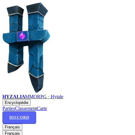
HYZALIA
MMORPG · Hytale
Encyclopédie
Parties
Classement
Carte
DISCORD
Français
Français