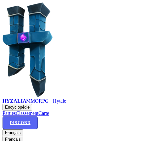
HYZALIA
MMORPG · Hytale
Encyclopédie
Parties
Classement
Carte
DISCORD
Français
Français