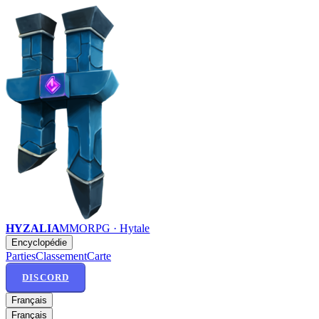
HYZALIA
MMORPG · Hytale
Encyclopédie
Parties
Classement
Carte
DISCORD
Français
Français