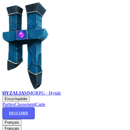
HYZALIA
MMORPG · Hytale
Encyclopédie
Parties
Classement
Carte
DISCORD
Français
Français