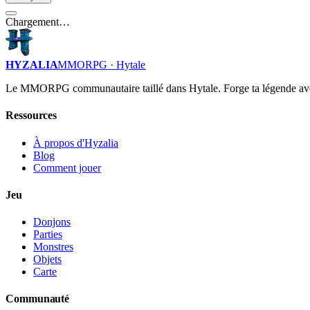
Chargement…
HYZALIA
MMORPG · Hytale
Le MMORPG communautaire taillé dans Hytale. Forge ta légende av
Ressources
À propos d'Hyzalia
Blog
Comment jouer
Jeu
Donjons
Parties
Monstres
Objets
Carte
Communauté