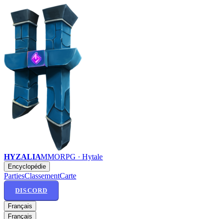
HYZALIA
MMORPG · Hytale
Encyclopédie
Parties
Classement
Carte
DISCORD
Français
Français